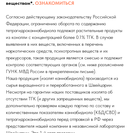
веществам*.
ОЗНАКОМИТЬСЯ
Согласно действующему законодательству Российской
Федерации, ограничению оборота по содержанию
тетрагидроканнабидиола подлежат растительные продукты
из конопли с концентрацией более 0.1% ТГК. В случае
выявления в них веществ, включенных в перечень
наркотических средств, психотропных веществ и их
прекурсоров, такая продукция является смесью и подлежит
контролю соответствующих органов (см. ниже разъяснение
ГУНК МВД России в прикрепленном письме).
Наша продукция (изолят каннабидиола) производится из
сырья выращенного и переработанного в Швейцарии.
Несмотря на гарантии наших поставщиков изолята об
отсутствии ТГК (и других запрещенных веществ), мы
дополнительно проверяем каждую партию по составу и
количественным показателям каннабидиола (КБД/CBD) и
тетрагидроканнабидиола перед отправкой в РФ через
представителя нашей компании в независимой лаборатории
Швейцарии. Это 1-й этап проверки.