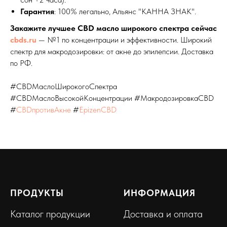
Гарантия
: 100% легально, Альянс "КАННА ЗНАК".​
Закажите лучшее CBD масло широкого спектра сейчас
cbds.ru
— №1 по концентрации и эффективности. Широкий
спектр для макродозировки: от акне до эпилепсии. Доставка
по РФ.
#CBDМаслоШирокогоСпектра
#CBDМаслоВысокойКонцентрации #МакродозировкаCBD
#
CBDпротивАкне
#
EpizenCBD
ПРОДУКТЫ
ИНФОРМАЦИЯ
Каталог продукции
Доставка и оплата