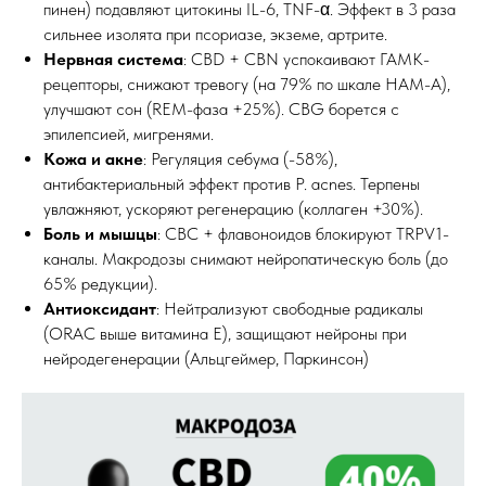
пинен) подавляют цитокины IL-6, TNF-α. Эффект в 3 раза
сильнее изолята при псориазе, экземе, артрите.
Нервная система
: CBD + CBN успокаивают ГАМК-
рецепторы, снижают тревогу (на 79% по шкале HAM-A),
улучшают сон (REM-фаза +25%). CBG борется с
эпилепсией, мигренями.
Кожа и акне
: Регуляция себума (-58%),
антибактериальный эффект против P. acnes. Терпены
увлажняют, ускоряют регенерацию (коллаген +30%).
Боль и мышцы
: CBC + флавоноидов блокируют TRPV1-
каналы. Макродозы снимают нейропатическую боль (до
65% редукции).
Антиоксидант
: Нейтрализуют свободные радикалы
(ORAC выше витамина E), защищают нейроны при
нейродегенерации (Альцгеймер, Паркинсон)