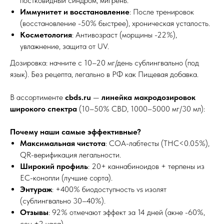
постковидный синдром, мигрень.
Иммунитет и восстановление
: После тренировок
(восстановление -50% быстрее), хроническая усталость.
Косметология
: Антивозраст (морщины -22%),
увлажнение, защита от UV.
Дозировка: начните с 10–20 мг/день сублингвально (под
язык). Без рецепта, легально в РФ как Пищевая добавка.
В ассортименте
cbds.ru
—
линейка макродозировок
широкого спектра
(10–50% CBD, 1000–5000 мг/30 мл):
Почему наши самые эффективные?
Максимальная чистота
: COA-лабтесты (THC<0.05%),
QR-верификация легальности.​
Широкий профиль
: 20+ каннабиноидов + терпены из
ЕС-конопли (лучшие сорта).
Энтураж
: +400% биодоступность vs изолят
(сублингвально 30–40%).
Отзывы
: 92% отмечают эффект за 14 дней (акне -60%,
сон +2 часа).