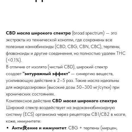
CBD масла широкого спектра
(broad spectrum) — это
экстракты из технической конопли, где сохранены все
полезные каннабиноиды (CBD, CBG, CBN, CBC), терпены,
флавоноиды и другие соединения, но полностью удален THC
(<0.1%).
В отличие от изолята (чистый CBD), широкий спектр
создает
"энтуражный эффект"
— синергию веществ,
усиливающую действие в 2–5 раз. Такие масла идеальны
для макродозировки (высокие дозы 50–300 мг/сутки) при
хронических состояниях.​
Комплексное действие
CBD масел широкого спектра
Широкий спектр воздействует на эндоканнабиноидную
систему (ECS) организма через рецепторы CB1/CB2 в мозге,
коже, иммунитете:
Анти炎ение и иммунитет
: CBG + терпены (мирцен,